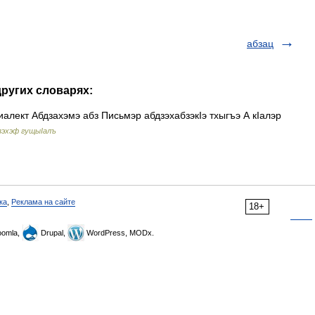
абзац
других словарях:
алект Абдзахэмэ абз Письмэр абдзэхабзэкIэ тхыгъэ А кIалэр
зэхэф гущыIалъ
ка
,
Реклама на сайте
18+
omla,
Drupal,
WordPress, MODx.