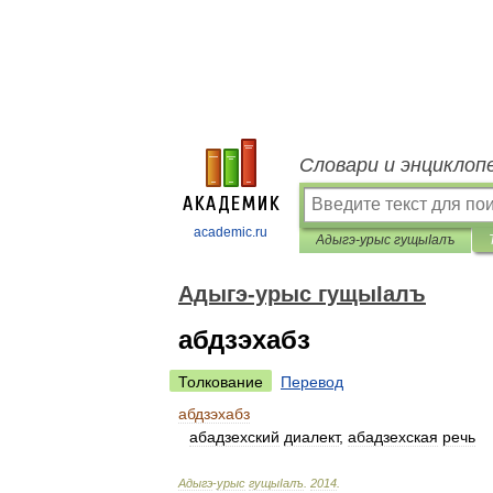
Словари и энциклоп
academic.ru
Адыгэ-урыс гущыIалъ
Адыгэ-урыс гущыIалъ
абдзэхабз
Толкование
Перевод
абдзэхабз
абадзехский
диалект
,
абадзехская
речь
Адыгэ
-
урыс
гущыIалъ
.
2014
.