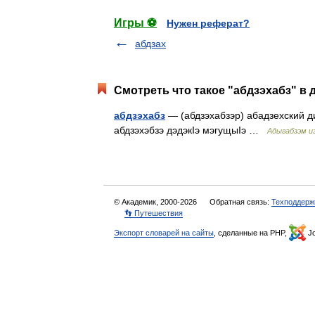
Игры ⚽
Нужен реферат?
абдзах
Смотреть что такое "абдзэхабз" в 
абдзэхабз
— (абдзэхабзэр) абадзехский ди
абдзэхэбзэ дэдэкIэ мэгущыIэ …
Адыгабзэм и
© Академик, 2000-2026
Обратная связь:
Техподдерж
👣 Путешествия
Экспорт словарей на сайты
, сделанные на PHP,
Jo