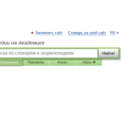
Запомнить сайт
Словарь на свой сайт
RU
едии на Академике
Найти!
Толкования
Переводы
Книги
Игры ⚽